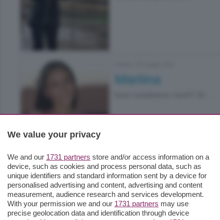
Seriate
|
08 maggio 2026
Martina
buon compleanno marti!!! 20 ...
We value your privacy
We and our
1731 partners
store and/or access information on a
Seriate
|
05 maggio 2026
device, such as cookies and process personal data, such as
Anna Marchesi
unique identifiers and standard information sent by a device for
personalised advertising and content, advertising and content
ha festeggiato il compleanno ...
measurement, audience research and services development.
With your permission we and our
1731 partners
may use
precise geolocation data and identification through device